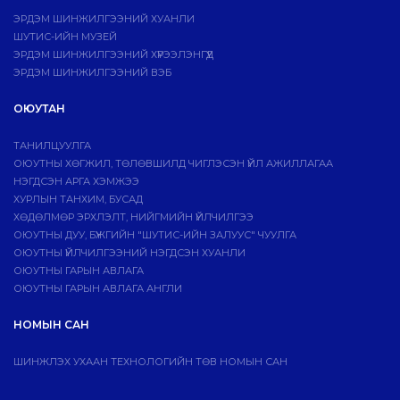
ЭРДЭМ ШИНЖИЛГЭЭНИЙ ХУАНЛИ
ШУТИС-ИЙН МУЗЕЙ
ЭРДЭМ ШИНЖИЛГЭЭНИЙ ХҮРЭЭЛЭНГҮҮД
ЭРДЭМ ШИНЖИЛГЭЭНИЙ ВЭБ
ОЮУТАН
ТАНИЛЦУУЛГА
ОЮУТНЫ ХӨГЖИЛ, ТӨЛӨВШИЛД ЧИГЛЭСЭН ҮЙЛ АЖИЛЛАГАА
НЭГДСЭН АРГА ХЭМЖЭЭ
ХУРЛЫН ТАНХИМ, БУСАД
ХӨДӨЛМӨР ЭРХЛЭЛТ, НИЙГМИЙН ҮЙЛЧИЛГЭЭ
ОЮУТНЫ ДУУ, БҮЖГИЙН "ШУТИС-ИЙН ЗАЛУУС" ЧУУЛГА
ОЮУТНЫ ҮЙЛЧИЛГЭЭНИЙ НЭГДСЭН ХУАНЛИ
ОЮУТНЫ ГАРЫН АВЛАГА
ОЮУТНЫ ГАРЫН АВЛАГА АНГЛИ
НОМЫН САН
ШИНЖЛЭХ УХААН ТЕХНОЛОГИЙН ТӨВ НОМЫН САН