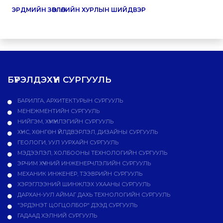
ЭРДМИЙН ЗӨВЛӨЛИЙН ХУРЛЫН ШИЙДВЭР
БҮРЭЛДЭХҮҮН СУРГУУЛЬ
БАРИЛГА, АРХИТЕКТУРЫН СУРГУУЛЬ
МЕНЕЖМЕНТИЙН СУРГУУЛЬ
НИЙГЭМ, ХҮМҮҮНЛЭГИЙН СУРГУУЛЬ
ХҮНС, ХӨНГӨН ҮЙЛДВЭРЛЭЛ, ДИЗАЙНЫ СУРГУУЛЬ
ГЕОЛОГИ, УУЛ УУРХАЙН СУРГУУЛЬ
МЭДЭЭЛЭЛ, ХОЛБООНЫ ТЕХНОЛОГИЙН СУРГУУЛЬ
ЭРЧИМ ХҮЧНИЙ ИНЖЕНЕРЧЛЭЛИЙН СУРГУУЛЬ
МЕХАНИК ИНЖЕНЕР, ТЭЭВРИЙН СУРГУУЛЬ
ХЭРЭГЛЭЭНИЙ ШИНЖЛЭХ УХААНЫ СУРГУУЛЬ
ДАРХАН-УУЛ АЙМАГ ДАХЬ ТЕХНОЛОГИЙН СУРГУУЛЬ
"ЭРДЭНЭТ ЦОГЦОЛБОР" ДЭЭД СУРГУУЛЬ
ГАДААД ХЭЛНИЙ СУРГУУЛЬ