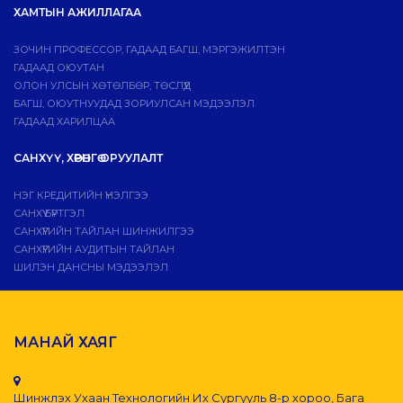
ХАМТЫН АЖИЛЛАГАА
ЗОЧИН ПРОФЕССОР, ГАДААД БАГШ, МЭРГЭЖИЛТЭН
ГАДААД ОЮУТАН
ОЛОН УЛСЫН ХӨТӨЛБӨР, ТӨСЛҮҮД
БАГШ, ОЮУТНУУДАД ЗОРИУЛСАН МЭДЭЭЛЭЛ
ГАДААД ХАРИЛЦАА
САНХҮҮ, ХӨРӨНГӨ ОРУУЛАЛТ
НЭГ КРЕДИТИЙН ҮНЭЛГЭЭ
САНХҮҮ БҮРТГЭЛ
САНХҮҮГИЙН ТАЙЛАН ШИНЖИЛГЭЭ
САНХҮҮГИЙН АУДИТЫН ТАЙЛАН
ШИЛЭН ДАНСНЫ МЭДЭЭЛЭЛ
МАНАЙ ХАЯГ
Шинжлэх Ухаан Технологийн Их Сургууль 8-р хороо, Бага