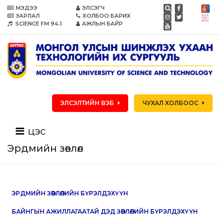
МЭДЭЭ
ЭЛСЭГЧ
ЗАРЛАЛ
ХОЛБОО БАРИХ
SCIENCE FM 94.1
АЖЛЫН БАЙР
ЭЛСЭЛТИЙН ВЭБ
ЧУХАЛ ХОЛБООС
цэс
Эрдмийн зөвлөл
ЭРДМИЙН ЗӨВЛӨЛИЙН БҮРЭЛДЭХҮҮН
БАЙНГЫН АЖИЛЛАГААТАЙ ДЭД ЗӨВЛӨЛИЙН БҮРЭЛДЭХҮҮН