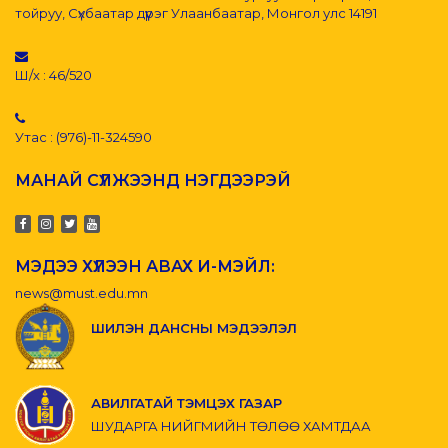
тойруу, Сүхбаатар дүүрэг Улаанбаатар, Монгол улс 14191
Ш/х : 46/520
Утас : (976)-11-324590
МАНАЙ СҮЛЖЭЭНД НЭГДЭЭРЭЙ
МЭДЭЭ ХҮЛЭЭН АВАХ И-МЭЙЛ:
news@must.edu.mn
ШИЛЭН ДАНСНЫ МЭДЭЭЛЭЛ
АВИЛГАТАЙ ТЭМЦЭХ ГАЗАР
ШУДАРГА НИЙГМИЙН ТӨЛӨӨ ХАМТДАА