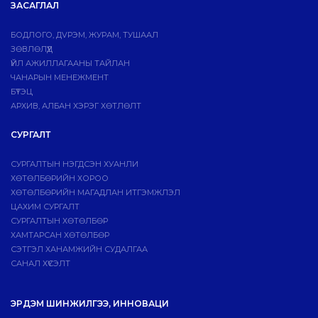
ЗАСАГЛАЛ
БОДЛОГО, ДVРЭМ, ЖУРАМ, ТУШААЛ
ЗӨВЛӨЛҮҮД
ҮЙЛ АЖИЛЛАГААНЫ ТАЙЛАН
ЧАНАРЫН МЕНЕЖМЕНТ
БҮТЭЦ
АРХИВ, АЛБАН ХЭРЭГ ХӨТЛӨЛТ
СУРГАЛТ
СУРГАЛТЫН НЭГДСЭН ХУАНЛИ
ХӨТӨЛБӨРИЙН ХОРОО
ХӨТӨЛБӨРИЙН МАГАДЛАН ИТГЭМЖЛЭЛ
ЦАХИМ СУРГАЛТ
СУРГАЛТЫН ХӨТӨЛБӨР
ХАМТАРСАН ХӨТӨЛБӨР
СЭТГЭЛ ХАНАМЖИЙН СУДАЛГАА
САНАЛ ХҮСЭЛТ
ЭРДЭМ ШИНЖИЛГЭЭ, ИННОВАЦИ