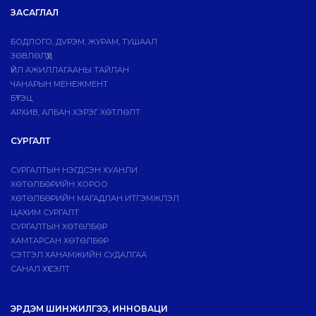
ЗАСАГЛАЛ
БОДЛОГО, ДVРЭМ, ЖУРАМ, ТУШААЛ
ЗӨВЛӨЛҮҮД
ҮЙЛ АЖИЛЛАГААНЫ ТАЙЛАН
ЧАНАРЫН МЕНЕЖМЕНТ
БҮТЭЦ
АРХИВ, АЛБАН ХЭРЭГ ХӨТЛӨЛТ
СУРГАЛТ
СУРГАЛТЫН НЭГДСЭН ХУАНЛИ
ХӨТӨЛБӨРИЙН ХОРОО
ХӨТӨЛБӨРИЙН МАГАДЛАН ИТГЭМЖЛЭЛ
ЦАХИМ СУРГАЛТ
СУРГАЛТЫН ХӨТӨЛБӨР
ХАМТАРСАН ХӨТӨЛБӨР
СЭТГЭЛ ХАНАМЖИЙН СУДАЛГАА
САНАЛ ХҮСЭЛТ
ЭРДЭМ ШИНЖИЛГЭЭ, ИННОВАЦИ