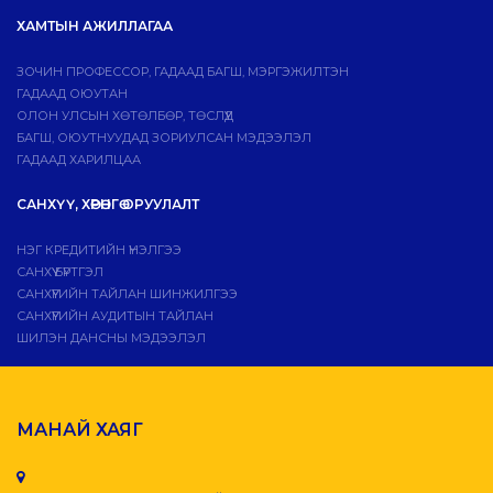
ХАМТЫН АЖИЛЛАГАА
ЗОЧИН ПРОФЕССОР, ГАДААД БАГШ, МЭРГЭЖИЛТЭН
ГАДААД ОЮУТАН
ОЛОН УЛСЫН ХӨТӨЛБӨР, ТӨСЛҮҮД
БАГШ, ОЮУТНУУДАД ЗОРИУЛСАН МЭДЭЭЛЭЛ
ГАДААД ХАРИЛЦАА
САНХҮҮ, ХӨРӨНГӨ ОРУУЛАЛТ
НЭГ КРЕДИТИЙН ҮНЭЛГЭЭ
САНХҮҮ БҮРТГЭЛ
САНХҮҮГИЙН ТАЙЛАН ШИНЖИЛГЭЭ
САНХҮҮГИЙН АУДИТЫН ТАЙЛАН
ШИЛЭН ДАНСНЫ МЭДЭЭЛЭЛ
МАНАЙ ХАЯГ