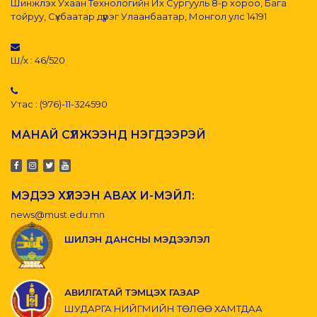
Шинжлэх Ухаан Технологийн Их Сургууль 8-р хороо, Бага
тойруу, Сүхбаатар дүүрэг Улаанбаатар, Монгол улс 14191
Ш/х : 46/520
Утас : (976)-11-324590
МАНАЙ СҮЛЖЭЭНД НЭГДЭЭРЭЙ
МЭДЭЭ ХҮЛЭЭН АВАХ И-МЭЙЛ:
news@must.edu.mn
ШИЛЭН ДАНСНЫ МЭДЭЭЛЭЛ
АВИЛГАТАЙ ТЭМЦЭХ ГАЗАР
ШУДАРГА НИЙГМИЙН ТӨЛӨӨ ХАМТДАА