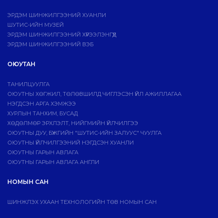
ЭРДЭМ ШИНЖИЛГЭЭНИЙ ХУАНЛИ
ШУТИС-ИЙН МУЗЕЙ
ЭРДЭМ ШИНЖИЛГЭЭНИЙ ХҮРЭЭЛЭНГҮҮД
ЭРДЭМ ШИНЖИЛГЭЭНИЙ ВЭБ
ОЮУТАН
ТАНИЛЦУУЛГА
ОЮУТНЫ ХӨГЖИЛ, ТӨЛӨВШИЛД ЧИГЛЭСЭН ҮЙЛ АЖИЛЛАГАА
НЭГДСЭН АРГА ХЭМЖЭЭ
ХУРЛЫН ТАНХИМ, БУСАД
ХӨДӨЛМӨР ЭРХЛЭЛТ, НИЙГМИЙН ҮЙЛЧИЛГЭЭ
ОЮУТНЫ ДУУ, БҮЖГИЙН "ШУТИС-ИЙН ЗАЛУУС" ЧУУЛГА
ОЮУТНЫ ҮЙЛЧИЛГЭЭНИЙ НЭГДСЭН ХУАНЛИ
ОЮУТНЫ ГАРЫН АВЛАГА
ОЮУТНЫ ГАРЫН АВЛАГА АНГЛИ
НОМЫН САН
ШИНЖЛЭХ УХААН ТЕХНОЛОГИЙН ТӨВ НОМЫН САН