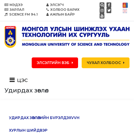
МЭДЭЭ
ЭЛСЭГЧ
ЗАРЛАЛ
ХОЛБОО БАРИХ
SCIENCE FM 94.1
АЖЛЫН БАЙР
ЭЛСЭЛТИЙН ВЭБ
ЧУХАЛ ХОЛБООС
цэс
Удирдах зөвлөл
УДИРДАХ ЗӨВЛӨЛИЙН БVРЭЛДЭХVVН
ХУРЛЫН ШИЙДВЭР