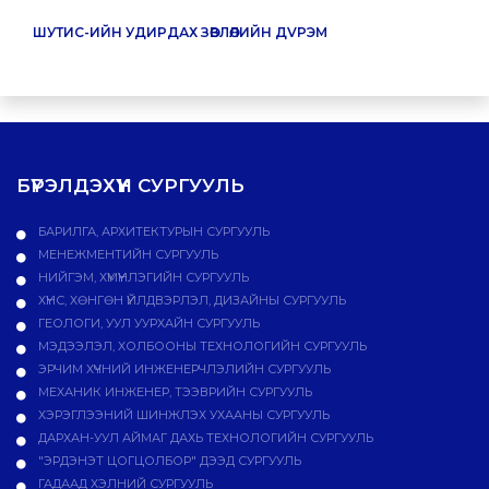
ШУТИС-ИЙН УДИРДАХ ЗӨВЛӨЛИЙН ДVРЭМ
БҮРЭЛДЭХҮҮН СУРГУУЛЬ
БАРИЛГА, АРХИТЕКТУРЫН СУРГУУЛЬ
МЕНЕЖМЕНТИЙН СУРГУУЛЬ
НИЙГЭМ, ХҮМҮҮНЛЭГИЙН СУРГУУЛЬ
ХҮНС, ХӨНГӨН ҮЙЛДВЭРЛЭЛ, ДИЗАЙНЫ СУРГУУЛЬ
ГЕОЛОГИ, УУЛ УУРХАЙН СУРГУУЛЬ
МЭДЭЭЛЭЛ, ХОЛБООНЫ ТЕХНОЛОГИЙН СУРГУУЛЬ
ЭРЧИМ ХҮЧНИЙ ИНЖЕНЕРЧЛЭЛИЙН СУРГУУЛЬ
МЕХАНИК ИНЖЕНЕР, ТЭЭВРИЙН СУРГУУЛЬ
ХЭРЭГЛЭЭНИЙ ШИНЖЛЭХ УХААНЫ СУРГУУЛЬ
ДАРХАН-УУЛ АЙМАГ ДАХЬ ТЕХНОЛОГИЙН СУРГУУЛЬ
"ЭРДЭНЭТ ЦОГЦОЛБОР" ДЭЭД СУРГУУЛЬ
ГАДААД ХЭЛНИЙ СУРГУУЛЬ