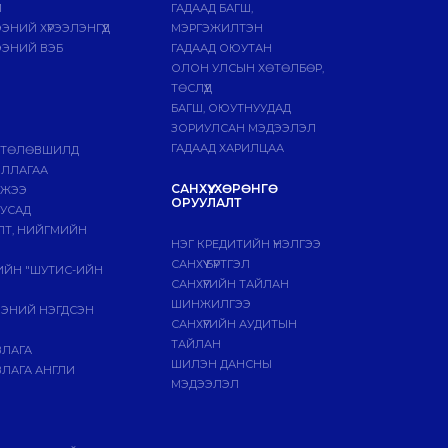
Й
ГАДААД БАГШ,
НИЙ ХҮРЭЭЛЭНГҮҮД
МЭРГЭЖИЛТЭН
ЭНИЙ ВЭБ
ГАДААД ОЮУТАН
ОЛОН УЛСЫН ХӨТӨЛБӨР,
ТӨСЛҮҮД
БАГШ, ОЮУТНУУДАД
ЗОРИУЛСАН МЭДЭЭЛЭЛ
ГАДААД ХАРИЛЦАА
 ТӨЛӨВШИЛД
ИЛЛАГАА
САНХҮҮ, ХӨРӨНГӨ
МЖЭЭ
ОРУУЛАЛТ
БУСАД
ЛТ, НИЙГМИЙН
НЭГ КРЕДИТИЙН ҮНЭЛГЭЭ
САНХҮҮ БҮРТГЭЛ
ГИЙН "ШУТИС-ИЙН
САНХҮҮГИЙН ТАЙЛАН
ШИНЖИЛГЭЭ
ЭЭНИЙ НЭГДСЭН
САНХҮҮГИЙН АУДИТЫН
ТАЙЛАН
ВЛАГА
ШИЛЭН ДАНСНЫ
ЛАГА АНГЛИ
МЭДЭЭЛЭЛ