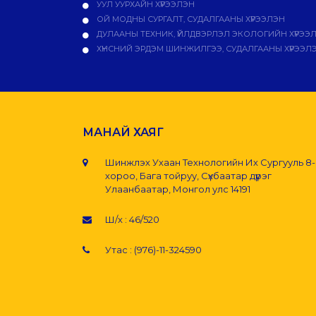
УУЛ УУРХАЙН ХҮРЭЭЛЭН
ОЙ МОДНЫ СУРГАЛТ, СУДАЛГААНЫ ХҮРЭЭЛЭН
ДУЛААНЫ ТЕХНИК, ҮЙЛДВЭРЛЭЛ ЭКОЛОГИЙН ХҮРЭЭ
ХҮНСНИЙ ЭРДЭМ ШИНЖИЛГЭЭ, СУДАЛГААНЫ ХҮРЭЭЛ
МАНАЙ ХАЯГ
Шинжлэх Ухаан Технологийн Их Сургууль 8
хороо, Бага тойруу, Сүхбаатар дүүрэг
Улаанбаатар, Монгол улс 14191
Ш/х : 46/520
Утас : (976)-11-324590