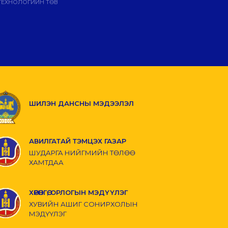
ТЕХНОЛОГИЙН ТӨВ
ШИЛЭН ДАНСНЫ МЭДЭЭЛЭЛ
АВИЛГАТАЙ ТЭМЦЭХ ГАЗАР
ШУДАРГА НИЙГМИЙН ТӨЛӨӨ
ХАМТДАА
ХӨРӨНГӨ, ОРЛОГЫН МЭДҮҮЛЭГ
ХУВИЙН АШИГ СОНИРХОЛЫН
МЭДҮҮЛЭГ