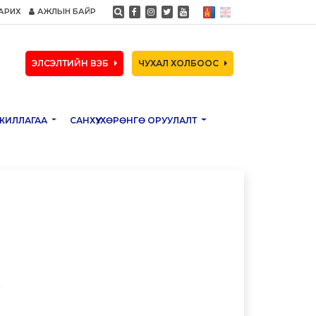
АРИХ
АЖЛЫН БАЙР
ЭЛСЭЛТИЙН ВЭБ
ЧУХАЛ ХОЛБООС
ЖИЛЛАГАА
САНХҮҮ, ХӨРӨНГӨ ОРУУЛАЛТ