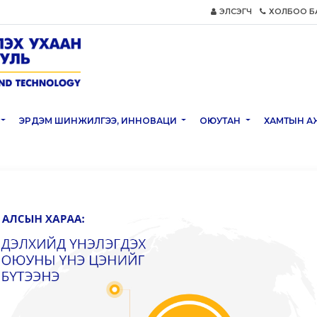
ЭЛСЭГЧ
ХОЛБОО Б
ЭРДЭМ ШИНЖИЛГЭЭ, ИННОВАЦИ
ОЮУТАН
ХАМТЫН А