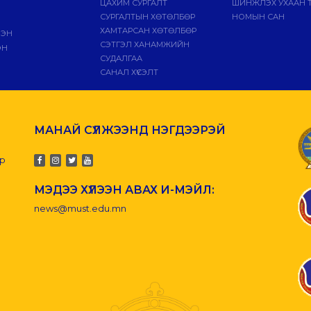
ЦАХИМ СУРГАЛТ
ШИНЖЛЭХ УХААН 
СУРГАЛТЫН ХӨТӨЛБӨР
НОМЫН САН
ХАМТАРСАН ХӨТӨЛБӨР
ЛЭН
СЭТГЭЛ ХАНАМЖИЙН
ЭН
СУДАЛГАА
САНАЛ ХҮСЭЛТ
МАНАЙ СҮЛЖЭЭНД НЭГДЭЭРЭЙ
-р
МЭДЭЭ ХҮЛЭЭН АВАХ И-МЭЙЛ:
news@must.edu.mn