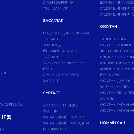
ЭРХЭМ ЗОРИЛГО
ШУТИС-ИЙН МУЗЕ
ТҮҮХЭН ЗАМНАЛ
ЭРДЭМ ШИНЖИЛГЭЭ
ЭРДЭМ ШИНЖИЛГЭ
ЗАСАГЛАЛ
ОЮУТАН
БОДЛОГО, ДVРЭМ, ЖУРАМ,
ТУШААЛ
ТАНИЛЦУУЛГА
ЗӨВЛӨЛҮҮД
ОЮУТНЫ ХӨГЖИЛ,
ҮЙЛ АЖИЛЛАГААНЫ
ЧИГЛЭСЭН ҮЙЛ АЖ
ТАЙЛАН
НЭГДСЭН АРГА ХЭ
ЧАНАРЫН МЕНЕЖМЕНТ
ХУРЛЫН ТАНХИМ, 
БҮТЭЦ
ХӨДӨЛМӨР ЭРХЛЭ
УУЛЬ
АРХИВ, АЛБАН ХЭРЭГ
ҮЙЛЧИЛГЭЭ
ХӨТЛӨЛТ
ОЮУТНЫ ДУУ, БҮЖ
ЗАЛУУС" ЧУУЛГА
СУРГАЛТ
ОЮУТНЫ ҮЙЛЧИЛГ
ХУАНЛИ
Х СУРГУУЛЬ
ОЮУТНЫ ГАРЫН А
СУРГАЛТЫН НЭГДСЭН
ОЮУТНЫ ГАРЫН АВ
ХУАНЛИ
ГҮҮД
ХӨТӨЛБӨРИЙН ХОРОО
НОМЫН САН
ХӨТӨЛБӨРИЙН МАГАДЛАН
ИТГЭМЖЛЭЛ
ЭН