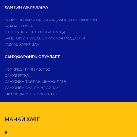
ХАМТЫН АЖИЛЛАГАА
ЗОЧИН ПРОФЕССОР, ГАДААД БАГШ, МЭРГЭЖИЛТЭН
ГАДААД ОЮУТАН
ОЛОН УЛСЫН ХӨТӨЛБӨР, ТӨСЛҮҮД
БАГШ, ОЮУТНУУДАД ЗОРИУЛСАН МЭДЭЭЛЭЛ
ГАДААД ХАРИЛЦАА
САНХҮҮ, ХӨРӨНГӨ ОРУУЛАЛТ
НЭГ КРЕДИТИЙН ҮНЭЛГЭЭ
САНХҮҮ БҮРТГЭЛ
САНХҮҮГИЙН ТАЙЛАН ШИНЖИЛГЭЭ
САНХҮҮГИЙН АУДИТЫН ТАЙЛАН
ШИЛЭН ДАНСНЫ МЭДЭЭЛЭЛ
МАНАЙ ХАЯГ