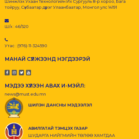
Шинжлэх Ухаан Технологийн Их Сургууль 8-р хороо, Бага
тойруу, Сүхбаатар дүүрэг Улаанбаатар, Монгол улс 14191
Ш/х : 46/520
Утас : (976)-11-324590
МАНАЙ СҮЛЖЭЭНД НЭГДЭЭРЭЙ
МЭДЭЭ ХҮЛЭЭН АВАХ И-МЭЙЛ:
news@must.edu.mn
ШИЛЭН ДАНСНЫ МЭДЭЭЛЭЛ
АВИЛГАТАЙ ТЭМЦЭХ ГАЗАР
ШУДАРГА НИЙГМИЙН ТӨЛӨӨ ХАМТДАА