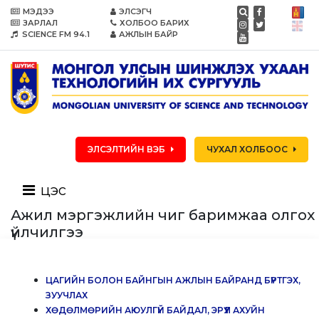
МЭДЭЭ
ЭЛСЭГЧ
ЗАРЛАЛ
ХОЛБОО БАРИХ
SCIENCE FM 94.1
АЖЛЫН БАЙР
ЭЛСЭЛТИЙН ВЭБ
ЧУХАЛ ХОЛБООС
цэс
Ажил мэргэжлийн чиг баримжаа олгох
үйлчилгээ
ЦАГИЙН БОЛОН БАЙНГЫН АЖЛЫН БАЙРАНД БҮРТГЭХ,
ЗУУЧЛАХ
ХӨДӨЛМӨРИЙН АЮУЛГҮЙ БАЙДАЛ, ЭРҮҮЛ АХУЙН