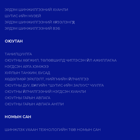
ЭРДЭМ ШИНЖИЛГЭЭНИЙ ХУАНЛИ
ШУТИС-ИЙН МУЗЕЙ
ЭРДЭМ ШИНЖИЛГЭЭНИЙ ХҮРЭЭЛЭНГҮҮД
ЭРДЭМ ШИНЖИЛГЭЭНИЙ ВЭБ
ОЮУТАН
ТАНИЛЦУУЛГА
ОЮУТНЫ ХӨГЖИЛ, ТӨЛӨВШИЛД ЧИГЛЭСЭН ҮЙЛ АЖИЛЛАГАА
НЭГДСЭН АРГА ХЭМЖЭЭ
ХУРЛЫН ТАНХИМ, БУСАД
ХӨДӨЛМӨР ЭРХЛЭЛТ, НИЙГМИЙН ҮЙЛЧИЛГЭЭ
ОЮУТНЫ ДУУ, БҮЖГИЙН "ШУТИС-ИЙН ЗАЛУУС" ЧУУЛГА
ОЮУТНЫ ҮЙЛЧИЛГЭЭНИЙ НЭГДСЭН ХУАНЛИ
ОЮУТНЫ ГАРЫН АВЛАГА
ОЮУТНЫ ГАРЫН АВЛАГА АНГЛИ
НОМЫН САН
ШИНЖЛЭХ УХААН ТЕХНОЛОГИЙН ТӨВ НОМЫН САН