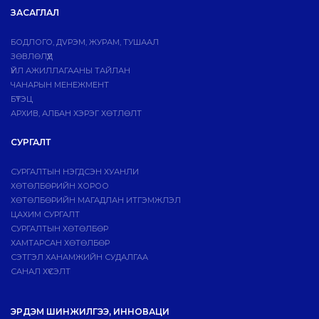
ЗАСАГЛАЛ
БОДЛОГО, ДVРЭМ, ЖУРАМ, ТУШААЛ
ЗӨВЛӨЛҮҮД
ҮЙЛ АЖИЛЛАГААНЫ ТАЙЛАН
ЧАНАРЫН МЕНЕЖМЕНТ
БҮТЭЦ
АРХИВ, АЛБАН ХЭРЭГ ХӨТЛӨЛТ
СУРГАЛТ
СУРГАЛТЫН НЭГДСЭН ХУАНЛИ
ХӨТӨЛБӨРИЙН ХОРОО
ХӨТӨЛБӨРИЙН МАГАДЛАН ИТГЭМЖЛЭЛ
ЦАХИМ СУРГАЛТ
СУРГАЛТЫН ХӨТӨЛБӨР
ХАМТАРСАН ХӨТӨЛБӨР
СЭТГЭЛ ХАНАМЖИЙН СУДАЛГАА
САНАЛ ХҮСЭЛТ
ЭРДЭМ ШИНЖИЛГЭЭ, ИННОВАЦИ