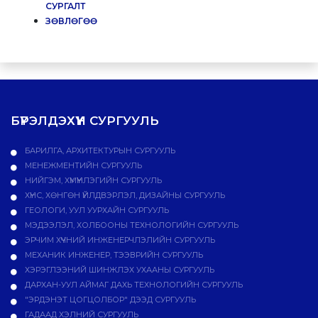
СУРГАЛТ
ЗӨВЛӨГӨӨ
БҮРЭЛДЭХҮҮН СУРГУУЛЬ
БАРИЛГА, АРХИТЕКТУРЫН СУРГУУЛЬ
МЕНЕЖМЕНТИЙН СУРГУУЛЬ
НИЙГЭМ, ХҮМҮҮНЛЭГИЙН СУРГУУЛЬ
ХҮНС, ХӨНГӨН ҮЙЛДВЭРЛЭЛ, ДИЗАЙНЫ СУРГУУЛЬ
ГЕОЛОГИ, УУЛ УУРХАЙН СУРГУУЛЬ
МЭДЭЭЛЭЛ, ХОЛБООНЫ ТЕХНОЛОГИЙН СУРГУУЛЬ
ЭРЧИМ ХҮЧНИЙ ИНЖЕНЕРЧЛЭЛИЙН СУРГУУЛЬ
МЕХАНИК ИНЖЕНЕР, ТЭЭВРИЙН СУРГУУЛЬ
ХЭРЭГЛЭЭНИЙ ШИНЖЛЭХ УХААНЫ СУРГУУЛЬ
ДАРХАН-УУЛ АЙМАГ ДАХЬ ТЕХНОЛОГИЙН СУРГУУЛЬ
"ЭРДЭНЭТ ЦОГЦОЛБОР" ДЭЭД СУРГУУЛЬ
ГАДААД ХЭЛНИЙ СУРГУУЛЬ