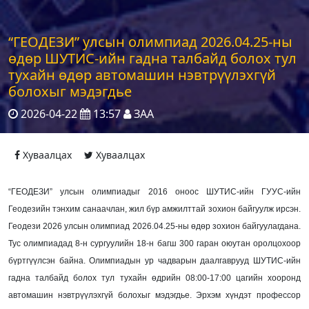
“ГЕОДЕЗИ” улсын олимпиад 2026.04.25-ны
өдөр ШУТИС-ийн гадна талбайд болох тул
тухайн өдөр автомашин нэвтрүүлэхгүй
болохыг мэдэгдье
2026-04-22
13:57
ЗАА
Хуваалцах
Хуваалцах
“ГЕОДЕЗИ” улсын олимпиадыг 2016 оноос ШУТИС-ийн ГУУС-ийн
Геодезийн тэнхим санаачлан, жил бүр амжилттай зохион байгуулж ирсэн.
Геодези 2026 улсын олимпиад 2026.04.25-ны өдөр зохион байгуулагдана.
Тус олимпиадад 8-н сургуулийн 18-н багш 300 гаран оюутан оролцохоор
бүртгүүлсэн байна. Олимпиадын ур чадварын даалгаврууд ШУТИС-ийн
гадна талбайд болох тул тухайн өдрийн 08:00-17:00 цагийн хооронд
автомашин нэвтрүүлэхгүй болохыг мэдэгдье. Эрхэм хүндэт профессор