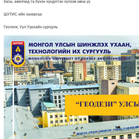
багш, ажилчид та бүхэн хүндэтгэн хүлээж авна уу.
ШУТИС-ийн захиргаа
Геологи, Уул Уурхайн сургууль