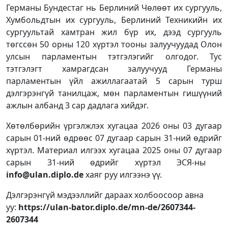
Германы Бундестаг нь Берлиний Чөлөөт их сургууль,
Хумбольдтын их сургууль, Берлиний Техникийн их
сургуультай хамтран жил бүр их, дээд сургууль
төгссөн 50 орны 120 хүртэл тооны залуучуудад Олон
улсын парламентын тэтгэлэгийг олгодог. Тус
тэтгэлэгт хамрагдсан залуучууд Германы
парламентын үйл ажиллагаатай 5 сарын турш
дэлгэрэнгүй танилцаж, мөн парламентын гишүүний
ажлын албанд 3 сар дадлага хийдэг.
Хөтөлбөрийн үргэлжлэх хугацаа 2026 оны 03 дугаар
сарын 01-ний өдрөөс 07 дугаар сарын 31-ний өдрийг
хүртэл. Материал илгээх хугацаа 2025 оны 07 дугаар
сарын 31-ний өдрийг хүртэл ЭСЯ-ны
info@ulan.diplo.de
хаяг руу илгээнэ үү.
Дэлгэрэнгүй мэдээллийг дараах холбоосоор авна
уу:
https://ulan-bator.diplo.de/mn-de/2607344-
2607344