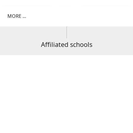
MORE ...
Affiliated schools
School of Civil Engineering and Architecture
School of Social Sciences and Humanities
School of Food, Light Industry and Design
School of Geology and Mining Engineering
School of Information and Telecommunication
Technology
School of Power Engineering
School of Mechanical Engineering and
Transportation