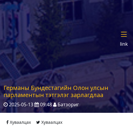
link
Германы Бундестагийн Олон улсын
парламентын тэтгэлэг зарлагдлаа
2025-05-13
09:48
Батзориг
Хуваалцах
Хуваалцах