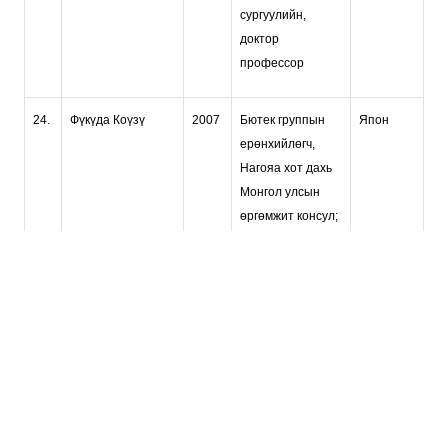
сургуулийн,
доктор
профессор
24.
Фүкүда Коүзү
2007
Бютек группын
Япон
ерөнхийлөгч,
Нагояа хот дахь
Монгол улсын
өргөмжит консул;
25.
Элизабет Герер
2007
Австрийн
Австри
Боловсрол Соёл
Шинжлэх Ухааны
Яамны сайд
26.
Сүн Юүн Сонь
2008
Монгол Улсын
БНСУ
Боловсрол Соёл