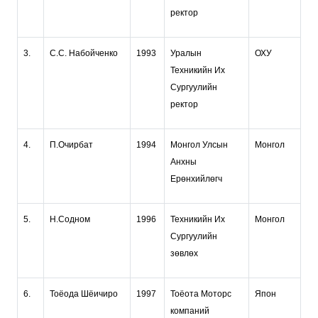
ректор
3.
С.С. Набойченко
1993
Уралын
ОХУ
Техникийн Их
Cургуулийн
ректор
4.
П.Очирбат
1994
Монгол Улсын
Монгол
Анхны
Ерөнхийлөгч
5.
Н.Содном
1996
Техникийн Их
Монгол
Сургуулийн
зөвлөх
6.
Тоёода Шёичиро
1997
Тоёота Моторс
Япон
компаний