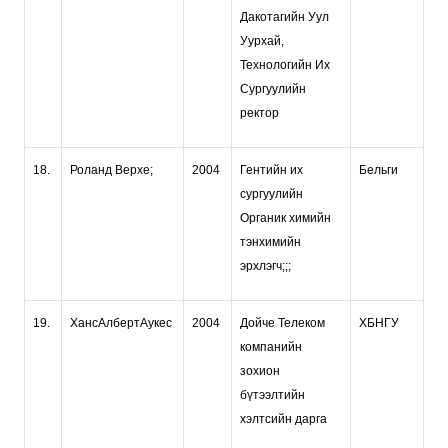
Дакотагийн Уул
Уурхай,
Технологийн Их
Сургуулийн
ректор
18.
Роланд Верхе;
2004
Гентийн их
Бельги
сургуулийн
Органик химийн
тэнхимийн
эрхлэгч;;;
19.
ХансАлбертАукес
2004
Дойче Телеком
ХБНГУ
компанийн
зохион
бүтээлтийн
хэлтсийн дарга