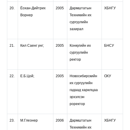
20.
Ёохан-Дийтрих
2005
Дармштатын
ХБНГУ
Ворнер
Техникийн их
сургуулийн
захирал
21.
Кил Саенг унг;
2005
Конкугийн их
БНСУ
сургуулийн
ректор
22.
Е.Б.Цой;
2005
Новосибирскийн
ОХУ
их сургуулийн
гадаад харилцаа
эрхэлсэн
роректор
23.
М.Глезнер
2006
Дармштатын
ХБНГУ
Техникийн их