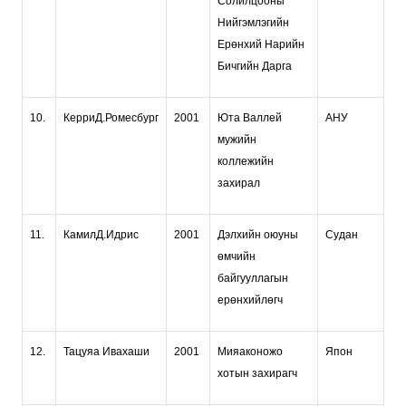
Солилцооны
Нийгэмлэгийн
Ерөнхий Нарийн
Бичгийн Дарга
10.
КерриД.Ромесбург
2001
Юта Валлей
АНУ
мужийн
коллежийн
захирал
11.
КамилД.Идрис
2001
Дэлхийн оюуны
Судан
өмчийн
байгууллагын
ерөнхийлөгч
12.
Тацуяа Ивахаши
2001
Мияаконожо
Япон
хотын захирагч