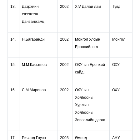
13.
Дээрхийн
2002
XIV Далай лам
Түвд
гэгээнтэн
Данзанжамц
14.
Н.Багабанди
2002
Монгол Улсын
Монгол
Ерөнхийлөгч
15.
М.М.Касьянов
2002
ОХУ-ын Ерөнхий
ОХУ
сайд;;
16.
С.М.Миронов
2002
ОХУ-ын
ОХУ
Холбооны
Хурлын
Холбооны
Зөвлөлийн дарга
17.
Ричард Гоуэн
2003
Өмнөд
АНУ