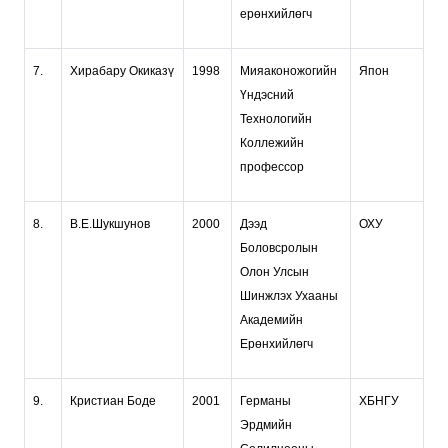
ерөнхийлөгч
7.
Хирабару Окиказү
1998
Мияаконожогийн
Япон
Үндэсний
Технологийн
Коллежийн
профессор
8.
В.Е.Шукшунов
2000
Дээд
ОХУ
Боловсролын
Олон Улсын
Шинжлэх Ухааны
Академийн
Ерөнхийлөгч
9.
Кристиан Боде
2001
Германы
ХБНГУ
Эрдмийн