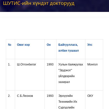
ШУТИС-ийн хүндэт докторууд
№
Овог нэр
Он
Байгууллага,
Улс
албан тушаал
1.
Ш.Отгонбилэг
1993
Уулын баяжуулах
Монгол
"Эрдэнэт"
үйлдвэрийн
захирал
2.
С.Б.Леонов
1993
Эрхүүгийн
ОХУ
Техникийн Их
Сургуулийн