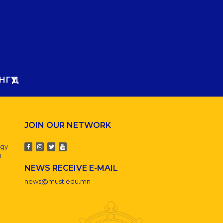
ГҮҮД
JOIN OUR NETWORK
ogy
t
NEWS RECEIVE E-MAIL
news@must.edu.mn