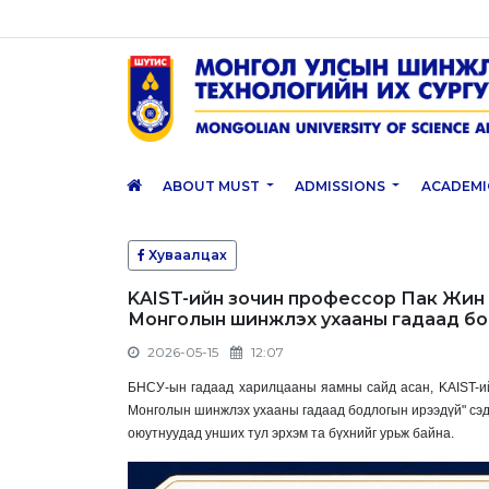
ABOUT MUST
ADMISSIONS
ACADEMI
Хуваалцах
KAIST-ийн зочин профессор Пак Жин 
Монголын шинжлэх ухааны гадаад бо
2026-05-15
12:07
БНСУ-ын гадаад харилцааны яамны сайд асан, KAIST-и
Монголын шинжлэх ухааны гадаад бодлогын ирээдүй" сэдэ
оюутнуудад унших тул эрхэм та бүхнийг урьж байна.