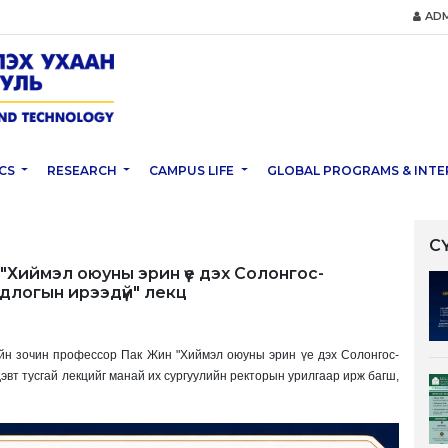
ADM
CS
RESEARCH
CAMPUS LIFE
GLOBAL PROGRAMS & INTE
С
"Хиймэл оюуны эрин үе дэх Солонгос-
длогын ирээдүй" лекц
йн зочин профессор Пак Жин "Хиймэл оюуны эрин үе дэх Солонгос-
вт тусгай лекцийг манай их сургуулийн ректорын урилгаар ирж багш,