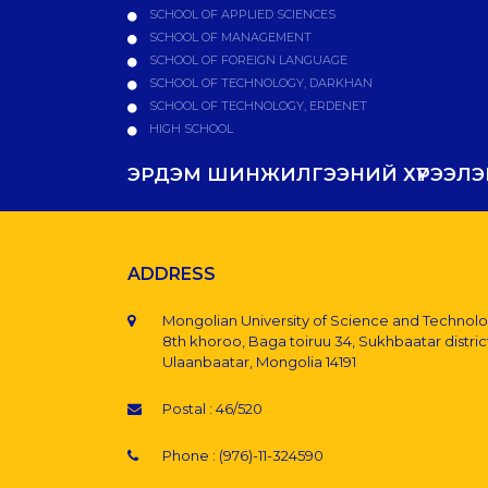
SCHOOL OF APPLIED SCIENCES
SCHOOL OF MANAGEMENT
SCHOOL OF FOREIGN LANGUAGE
SCHOOL OF TECHNOLOGY, DARKHAN
SCHOOL OF TECHNOLOGY, ERDENET
HIGH SCHOOL
ЭРДЭМ ШИНЖИЛГЭЭНИЙ ХҮРЭЭЛЭН
ADDRESS
Mongolian University of Science and Technol
8th khoroo, Baga toiruu 34, Sukhbaatar distric
Ulaanbaatar, Mongolia 14191
Postal : 46/520
Phone : (976)-11-324590