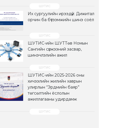
Их сургуулийн ирээдүй: Дижитал
орчин ба бүтээмжийн шинэ соёл
ШУТИС-ийн ШУТТөв Номын
Сангийн сүлжээний засвар,
шинэчлэлийн ажил
ШУТИС-ийн 2025-2026 оны
хичээлийн жилийн хаврын
улирлын “Эрдмийн баяр”
төгсөлтийн ёслолын
ажиллагааны удирдамж