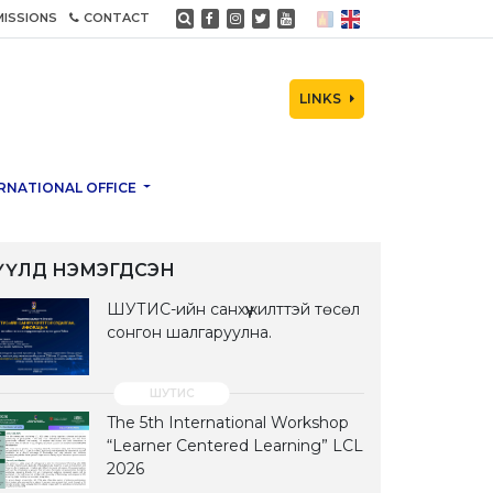
ISSIONS
CONTACT
LINKS
RNATIONAL OFFICE
ҮҮЛД НЭМЭГДСЭН
ШУТИС-ийн санхүүжилттэй төсөл
сонгон шалгаруулна.
The 5th International Workshop
“Learner Centered Learning” LCL
2026