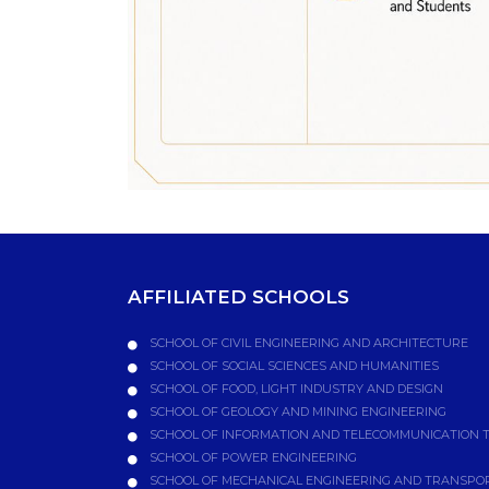
AFFILIATED SCHOOLS
SCHOOL OF CIVIL ENGINEERING AND ARCHITECTURE
SCHOOL OF SOCIAL SCIENCES AND HUMANITIES
SCHOOL OF FOOD, LIGHT INDUSTRY AND DESIGN
SCHOOL OF GEOLOGY AND MINING ENGINEERING
SCHOOL OF INFORMATION AND TELECOMMUNICATION 
SCHOOL OF POWER ENGINEERING
SCHOOL OF MECHANICAL ENGINEERING AND TRANSPO